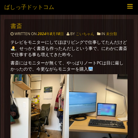
ばしっ子ドットコム
書斎
WRITTEN ON
2024年8月18日
BY
こいちゃん
IN
未分類
テレビをモニターにしてほぼリビングで仕事してたんだけど
、せっかく書斎も作ったんだしという事で、にわかに書斎
で仕事する事も増えてきた昨今。
書斎にはモニターが無くて、やっぱりノートPCは目に厳し
かったので、今更ながらモニターを購入