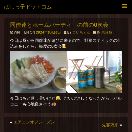
ばしっ子ドットコム
同僚達とホームパーティ の前の0次会
WRITTEN ON
2024年9月28日
BY
こいちゃん
IN
未分類
今日は昼から同僚達が遊びに来るので、野菜スティックの仕
込みをしたら、毎度の0次会
今日はちと蒸し暑いけど
、だいぶ涼しくなったから、バル
コニーも心地良さそう
«
エアコンオフシーズン
先客万来
»