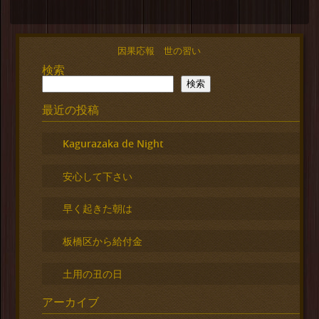
因果応報 世の習い
検索
検索
最近の投稿
Kagurazaka de Night
安心して下さい
早く起きた朝は
板橋区から給付金
土用の丑の日
アーカイブ