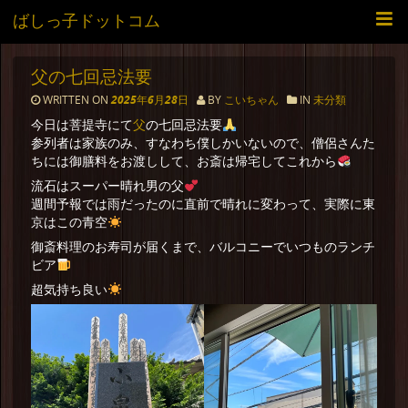
ばしっ子ドットコム
父の七回忌法要
WRITTEN ON
2025年6月28日
BY
こいちゃん
IN
未分類
父
今日は菩提寺にて
の七回忌法要
参列者は家族のみ、すなわち僕しかいないので、僧侶さんた
ちには御膳料をお渡しして、お斎は帰宅してこれから
流石はスーパー晴れ男の父
週間予報では雨だったのに直前で晴れに変わって、実際に東
京はこの青空
御斎料理のお寿司が届くまで、バルコニーでいつものランチ
ビア
超気持ち良い