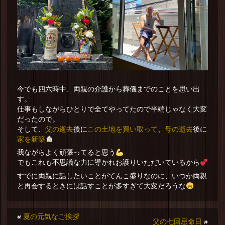
今でも四六時中、両親の介護から葬儀までのことを思い出
す。
仕事もしながらひとりで全てやってたので半端じゃなく大変
だったので。
父の逝去
この土地を買い取って
母の逝去
そして、
後に
、
後に
家を新築
我ながらよく頑張ってると思う
でもこれも不思議な力に導かれお護りいただいているから
すでに両親に話したいことがてんこ盛りなのに、いつか両親
と再会するときには話すことが多すぎて大変だろうな
«
夏の元気なご挨拶
父の七回忌命日
»