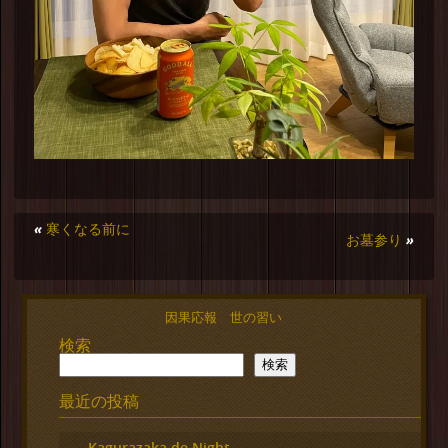
«
寒くなる前に
お墓参り
»
因果応報 世の習い
検索
検索
最近の投稿
Kagurazaka de Night