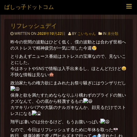
ばしっ子ドットコム
リフレッシュデイ
WRITTEN ON
2025年10月22日
BY
こいちゃん
IN
未分類
昨今の世間の波動はひどく低く、僕の波動とは合わず世相へ
のストレスで精神疲労が一気に増した今週
とりあえずニュース番組はストレスの宝庫なので、見ないこ
とにした。
今はネットやSNSで情報は入手出来るし、ほとんどだけど
不快な情報は見ない
政治家たちの権力欲にまみれたお祭り騒ぎにはウンザリだし
保身と欲を満たすためならなりふり構わずのプライドの無い
クズなんて、心の底から軽蔑するもの
カマキリババアや大阪のナルガキなんか、顔見るだけでスト
レスになる
翔平は凄いのは分かるけど、もうお腹いっぱい
なので、今日はリフレッシュするために年休を取った
昨日、健康診断で虎ノ門ヒルズまで行って
疲れたしね