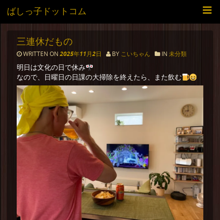
ばしっ子ドットコム
三連休だもの
WRITTEN ON
2025年11月2日
BY
こいちゃん
IN
未分類
明日は文化の日で休み
なので、日曜日の日課の大掃除を終えたら、また飲む