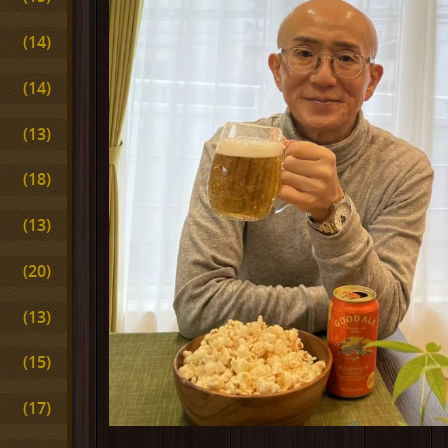
(14)
(14)
(13)
(18)
(13)
(20)
(13)
(15)
(17)