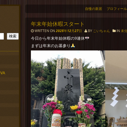
自慢の新居
プロフィール
年末年始休暇スタート
WRITTEN ON
2025年12月27日
BY
こいちゃん
IN
未
検索
今日から年末年始休暇の9連休
まずは年末のお墓参り
VA