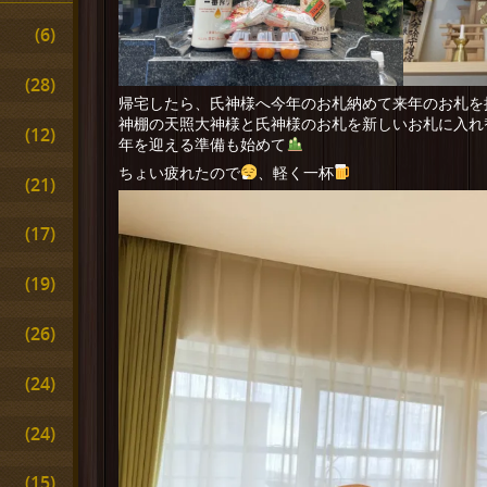
(6)
(28)
帰宅したら、氏神様へ今年のお札納めて来年のお札を
神棚の天照大神様と氏神様のお札を新しいお札に入れ
(12)
年を迎える準備も始めて
ちょい疲れたので
、軽く一杯
(21)
(17)
(19)
(26)
(24)
(24)
(15)