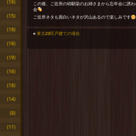
(16)
この後、ご近所の幼馴染のお姉さまから忘年会に誘わ
会
(15)
ご近所ネタも面白いネタが沢山あるので楽しみです
(18)
«
東京23区戸建ての場合
(18)
(19)
(16)
(18)
(14)
(8)
(11)