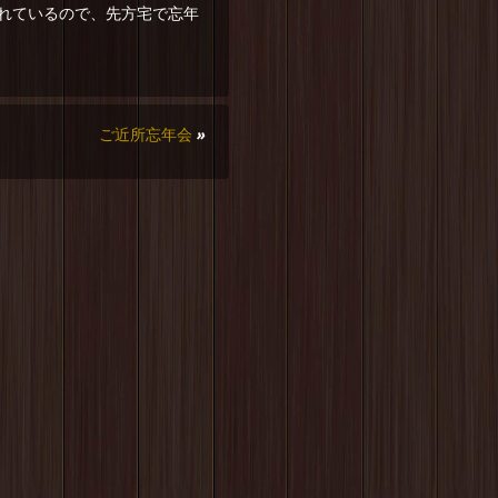
れているので、先方宅で忘年
ご近所忘年会
»