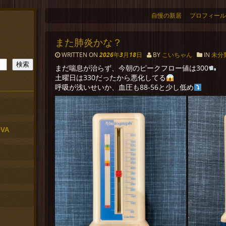
自慢の新居
プロフィール
また肺炎かな？
WRITTEN ON
2026年3月18日
BY
こいちゃん
IN
未分
検索
まだ喘息が治らず、今朝のピークフロー値は300
土曜日は330だったから悪化してる
呼吸が浅いせいか、血圧も88-56と少し低め
VA