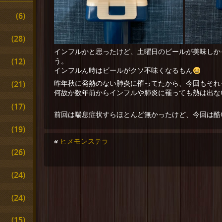
(6)
(28)
インフルかと思ったけど、土曜日のビールが美味しか
(12)
う。
インフルん時はビールがクソ不味くなるもん
(21)
昨年秋に発熱のない肺炎に罹ってたから、今回もそれ
何故か数年前からインフルや肺炎に罹っても熱は出な
(17)
前回は喘息症状すらほとんど無かったけど、今回は酷
(19)
«
ヒメモンステラ
(26)
(24)
(24)
(15)