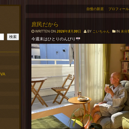
自慢の新居
プロフィール
庶民だから
WRITTEN ON
2026年5月30日
BY
こいちゃん
IN
未分
検索
今週末はひとりのんびり
VA