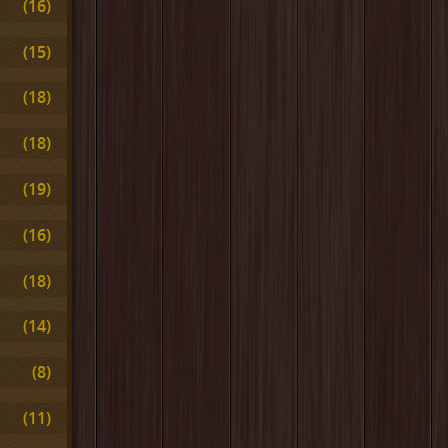
(16)
(15)
(18)
(18)
(19)
(16)
(18)
(14)
(8)
(11)