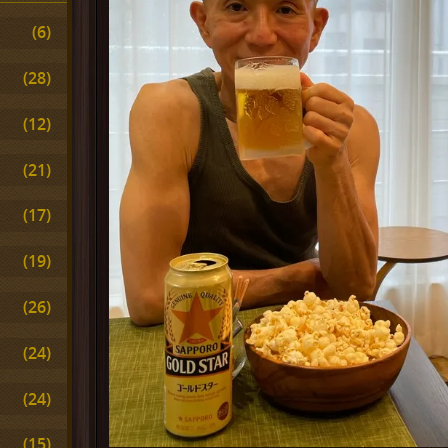
(6)
(28)
(12)
(21)
(17)
(19)
(26)
(24)
(24)
(15)