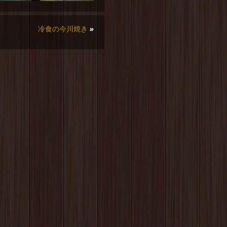
冷食の今川焼き
»