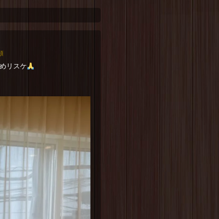
類
めリスケ