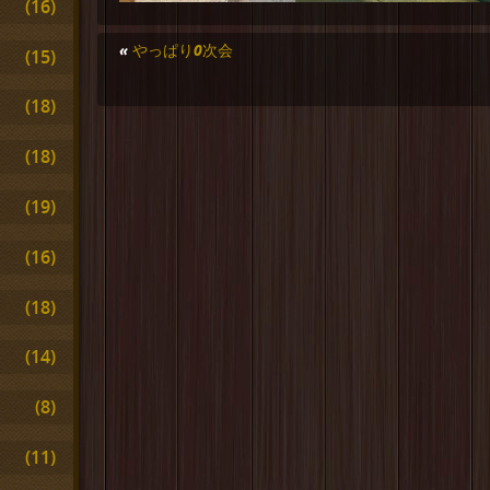
(16)
«
やっぱり0次会
(15)
(18)
(18)
(19)
(16)
(18)
(14)
(8)
(11)