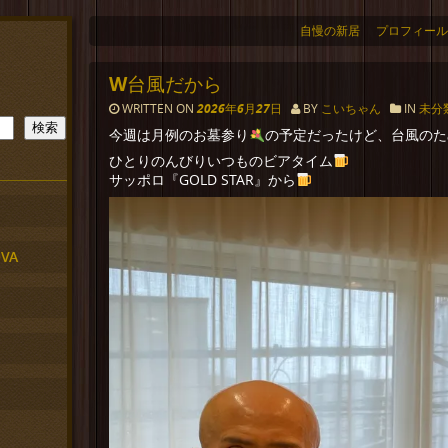
自慢の新居
プロフィール
W台風だから
WRITTEN ON
2026年6月27日
BY
こいちゃん
IN
未分
検索
今週は月例のお墓参り
の予定だったけど、台風のた
ひとりのんびりいつものビアタイム
サッポロ『GOLD STAR』から
VA