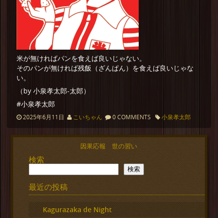
米が無ければパンを食えば良いじゃない。
そのパンが無ければ残飯（ざんぱん）を食えば良いじゃな
い。
（by 小泉孝太郎-太郎）
#小泉孝太郎
2025年6月11日
こいちゃん
0 COMMENTS
小泉孝太郎
因果応報 世の習い
検索
検索
最近の投稿
Kagurazaka de Night