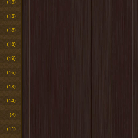
(16)
(15)
(18)
(18)
(19)
(16)
(18)
(14)
(8)
(11)