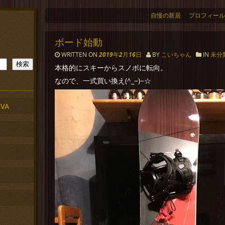
自慢の新居
プロフィール
ボード始動
WRITTEN ON
2019年2月16日
BY
こいちゃん
IN
未分
検索
本格的にスキーからスノボに転向。
なので、一式買い換え(^_−)−☆
VA