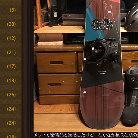
(5)
(28)
(12)
(21)
(17)
(19)
(26)
(24)
(24)
メットが必需品と実感したけど、なかなか横長な頭の
(15)