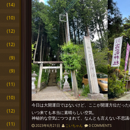
(14)
(10)
(12)
(12)
(9)
(9)
(11)
(10)
今日は大開運日ではないけど、ここが開運方位だった
(12)
いつ来ても本当に素晴らしい空気。
神秘的な空気につつまれて、なんとも言えない不思議
(11)
2023年6月21日
こいちゃん
0 COMMENTS