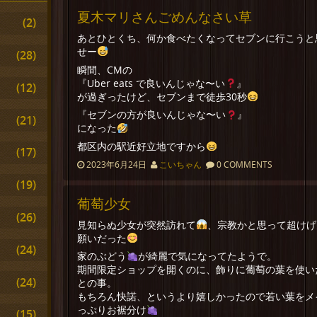
夏木マリさんごめんなさい草
(2)
あとひとくち、何か食べたくなってセブンに行こうと
せー
(28)
瞬間、CMの
『Uber eats で良いんじゃな〜い
』
(12)
が過ぎったけど、セブンまで徒歩30秒
『セブンの方が良いんじゃな〜い
』
(21)
になった
都区内の駅近好立地ですから
(17)
2023年6月24日
こいちゃん
0 COMMENTS
(19)
葡萄少女
(26)
見知らぬ少女が突然訪れて
、宗教かと思って超けげ
願いだった
(24)
家のぶどう
が綺麗で気になってたようで。
期間限定ショップを開くのに、飾りに葡萄の葉を使い
(24)
との事。
もちろん快諾、というより嬉しかったので若い葉をメ
っぷりお裾分け
(15)