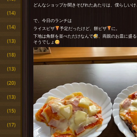
どんなショップか聞きそびれたあたりは、僕らしいけ
(14)
で、今日のランチは
(14)
ライスピザ
予定だったけど、餅ピザ
に。
下地は角餅を並べただけなんで
、両親のお皿に盛る
(13)
そうでしょ
(18)
(13)
(20)
(13)
(15)
(17)