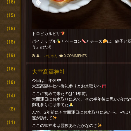
(16)
(15)
(18)
トロピカルピザ
パイナップル
とベーコン
とチーズ
は、餃子と
(18)
う』のだ✌
(19)
こいちゃん
0 COMMENTS
(16)
大室髙龗神社
今日は、年休
(18)
大室髙龗神社へ御礼参りとお水取りへ
ここに初めて来たのは11年前。
(14)
大開運日にお水取りに来て、その半年後に思いがけな
御礼参りには来てた
(8)
んで、2年前にも大開運日にお水取りに来たら、やは
運が訪れて
(11)
ここの御神水は霊験あらたかなのさ