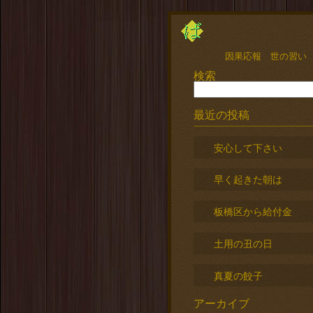
因果応報 世の習い
検索
最近の投稿
安心して下さい
早く起きた朝は
板橋区から給付金
土用の丑の日
真夏の餃子
アーカイブ