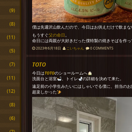
(9)
(8)
僕は先週沢山飲んだので、今日はお供えだけで飲まな
父の命日
もうすぐ
。
(11)
命日には両親が大好きだった僕特製の焼きそばを作っ
2023年6月18日
こいちゃん
0 COMMENTS
(5)
TOTO
(7)
TOTO
今日は
のショールームへ
(11)
洗面台と浴室
、トイレ
の詳細を決めて来た。
遠足前の小学生みたいにはしゃいでる僕に、担当のお
(12)
超楽しかった
(8)
(6)
(7)