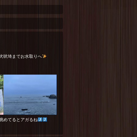
犬吠埼までお水取りへ
眺めてるとアガるね