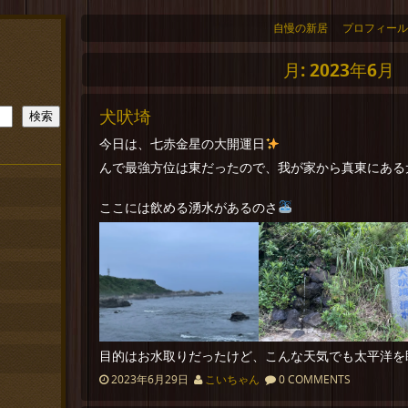
自慢の新居
プロフィール
月:
2023年6月
犬吠埼
検索
今日は、七赤金星の大開運日
んで最強方位は東だったので、我が家から真東にある
ここには飲める湧水があるのさ
目的はお水取りだったけど、こんな天気でも太平洋を
2023年6月29日
こいちゃん
0 COMMENTS