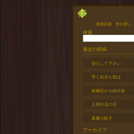
因果応報 世の習い
検索
最近の投稿
安心して下さい
早く起きた朝は
板橋区から給付金
土用の丑の日
真夏の餃子
アーカイブ