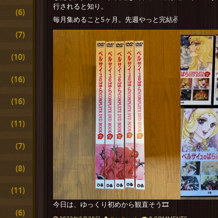
行されると知り。
(6)
毎月集めること5ヶ月。先週やっと完結✌️
(7)
(10)
(16)
(16)
(11)
(7)
(8)
(11)
今日は、ゆっくり初めから観直そう🎞
(6)