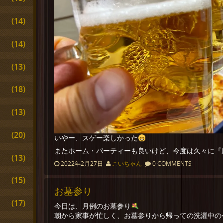
(14)
(14)
(13)
(18)
(13)
(20)
いやー、スゲー楽しかった
またホーム・パーティーも良いけど、今度は久々に『
(13)
2022年2月27日
こいちゃん
0 COMMENTS
(15)
お墓参り
(17)
今日は、月例のお墓参り
朝から家事が忙しく、お墓参りから帰っての洗濯中の