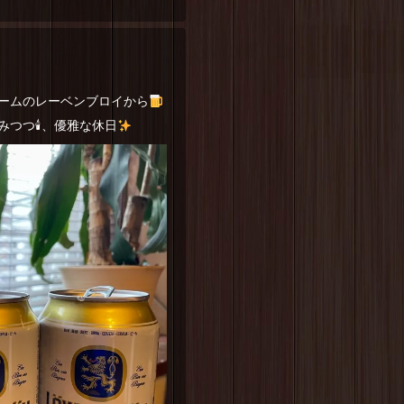
ームのレーベンブロイから
つつ🕯、優雅な休日