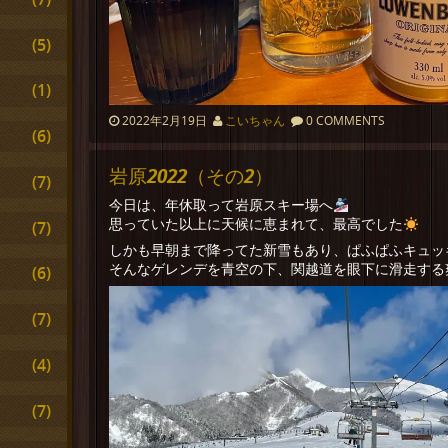
(5)
(1)
2022年2月19日
こいちゃん
0 COMMENTS
(6)
岩原2022（その2）
(7)
今日は、年休取って岩原スキー場へ
思っていた以上に天候に恵まれて、最高でした
(7)
しかも早朝まで降ってた新雪もあり、ぱふぱふキュッ
そんなゲレンデを青空の下、関越道を眼下に滑走する
(6)
(7)
(4)
(7)