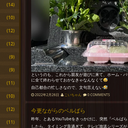
(14)
(10)
(12)
(12)
(9)
(9)
というのも、これから親友が遊びに来て、ホーム・パ
に全て終わらせておかなきゃなんなくて
(11)
自己都合の忙しさなので、文句言えない
2022年2月26日
こいちゃん
0 COMMENTS
(10)
(12)
今更ながらのベルばら
昨年、とあるYouTubeをきっかけに、突然『ベルば
(11)
したら、タイミング良過ぎて、テレビ放送シリーズが COMP