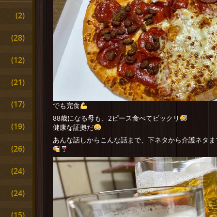
(2)
(28)
(12)
(21)
(17)
でも完食
88歳になる母も、2ピース食べてビックリ
(19)
健康な証拠だ
あんな話しからこんな話まで、下ネタから介護ネタま
(26)
(24)
(24)
(15)