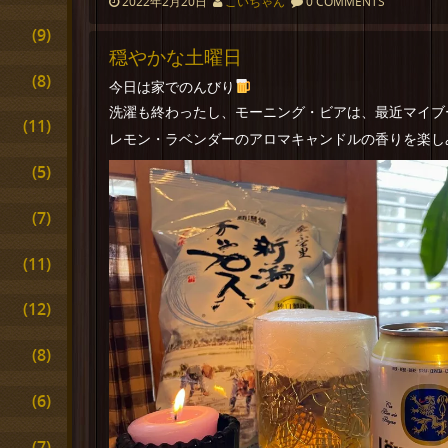
2022年2月20日
こいちゃん
0 COMMENTS
(9)
穏やかな土曜日
(8)
今日は家でのんびり
洗濯も終わったし、モーニング・ビアは、最近マイブ
(11)
レモン・ラベンダーのアロマキャンドルの香りを楽しみ
(5)
(7)
(11)
(12)
(8)
(6)
(7)