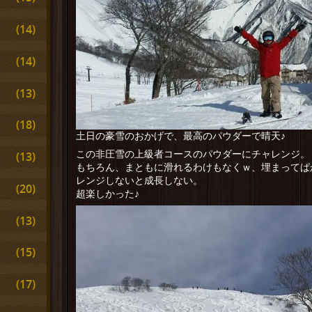
(14)
(14)
(13)
(18)
土日の豪雪のおかげで、最高のパウダーで晴天♪
この非圧雪の上級者コースのパウダーにチャレンジ。
(13)
もちろん、まともに滑れるわけもなくｗ、埋まってば
レンジしないと成長しない。
(20)
超楽しかった♪
(13)
(15)
(17)