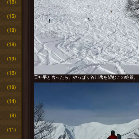
(16)
(15)
(18)
(18)
(19)
(16)
天神平と言ったら、やっぱり谷川岳を望むこの絶景。
(18)
(14)
(8)
(11)