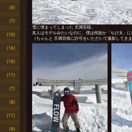
(6)
(7)
雪に埋まってしまった 天満宮様。
友人はモデルみたいなのに、僕は何故か「ちび太」に
(10)
（ちゃんと 天満宮様に許可をいただいて撮影してき
(16)
(16)
(11)
(7)
(8)
(11)
(6)