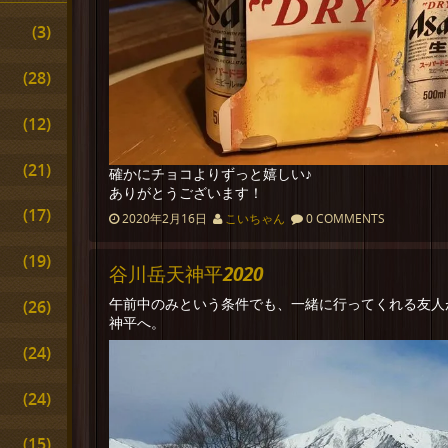
(3)
(28)
(12)
(21)
確かにチョコよりずっと嬉しい♪
ありがとうございます！
(17)
2020年2月16日
こいちゃん
0 COMMENTS
(19)
谷川岳天神平2020
午前中のみという条件でも、一緒に行ってくれる友人
(26)
神平へ。
(24)
(24)
(15)