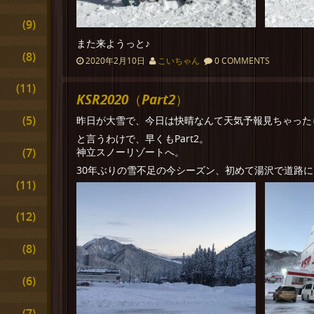
(9)
また来ようっと♪
(8)
2020年2月10日
こいちゃん
0 COMMENTS
(11)
KSR2020（Part2）
(5)
昨日が大雪で、今日は快晴なんて天気予報見ちゃった
と言うわけで、早くもPart2。
(7)
神立スノーリゾートへ。
30年ぶりの雪不足の今シーズン、初めて湯沢で道路
(11)
(12)
(8)
(6)
(7)