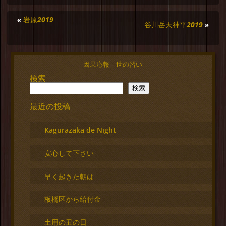
«
岩原2019
谷川岳天神平2019
»
因果応報 世の習い
検索
検索
最近の投稿
Kagurazaka de Night
安心して下さい
早く起きた朝は
板橋区から給付金
土用の丑の日