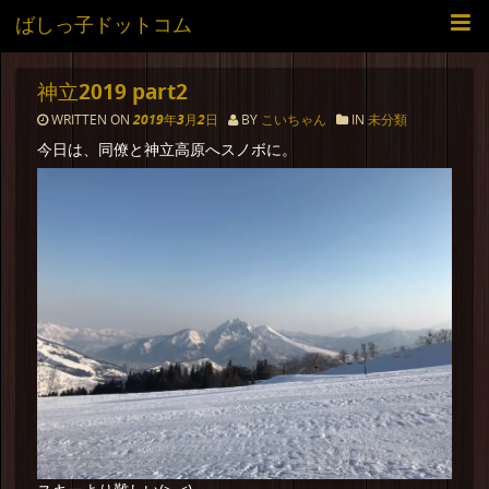
ばしっ子ドットコム
神立2019 part2
WRITTEN ON
2019年3月2日
BY
こいちゃん
IN
未分類
今日は、同僚と神立高原へスノボに。