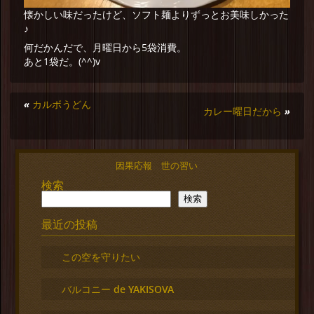
懐かしい味だったけど、ソフト麺よりずっとお美味しかった
♪
何だかんだで、月曜日から5袋消費。
あと1袋だ。(^^)v
«
カルボうどん
カレー曜日だから
»
因果応報 世の習い
検索
検索
最近の投稿
この空を守りたい
バルコニー de YAKISOVA