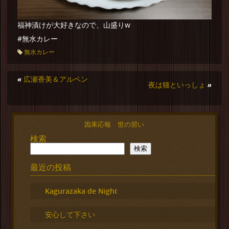
福神漬けが大好きなので、山盛りw
#無水カレー
無水カレー
«
広瀬香美＆アルペン
夜は猫といっしょ
»
因果応報 世の習い
検索
検索
最近の投稿
Kagurazaka de Night
安心して下さい