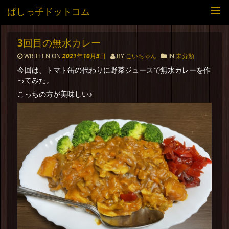
ばしっ子ドットコム
3回目の無水カレー
WRITTEN ON
2021年10月3日
BY
こいちゃん
IN
未分類
今回は、トマト缶の代わりに野菜ジュースで無水カレーを作
ってみた。
こっちの方が美味しい♪