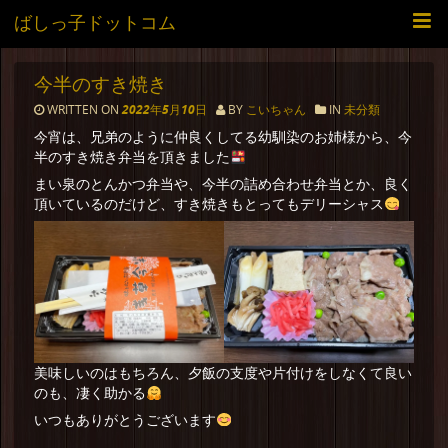
ばしっ子ドットコム
今半のすき焼き
WRITTEN ON
2022年5月10日
BY
こいちゃん
IN
未分類
今宵は、兄弟のように仲良くしてる幼馴染のお姉様から、今
半のすき焼き弁当を頂きました
まい泉のとんかつ弁当や、今半の詰め合わせ弁当とか、良く
頂いているのだけど、すき焼きもとってもデリーシャス
美味しいのはもちろん、夕飯の支度や片付けをしなくて良い
のも、凄く助かる
いつもありがとうございます