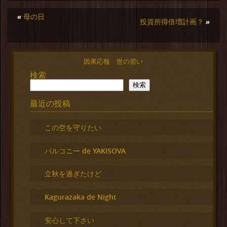
«
母の日
投資所得倍増計画？
»
因果応報 世の習い
検索
検索
最近の投稿
この空を守りたい
バルコニー de YAKISOVA
立秋を過ぎたけど
Kagurazaka de Night
安心して下さい