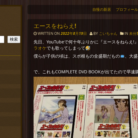
自慢の新居
プロフィール
エースをねらえ!
WRITTEN ON
2022年8月19日
BY
こいちゃん
IN
未分
検索
先日、YouTubeで何十年ぶりかに『エースをねらえ
ラオケ
でも歌ってしまって
僕らが子供の頃は、スポ根もの全盛期だもの
、大盛
で、これもCOMPLETE DVD BOOKが出てたので早速