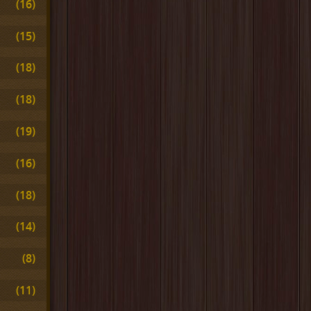
(16)
(15)
(18)
(18)
(19)
(16)
(18)
(14)
(8)
(11)