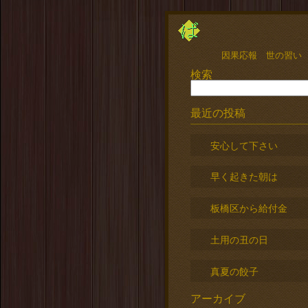
因果応報 世の習い
検索
最近の投稿
安心して下さい
早く起きた朝は
板橋区から給付金
土用の丑の日
真夏の餃子
アーカイブ