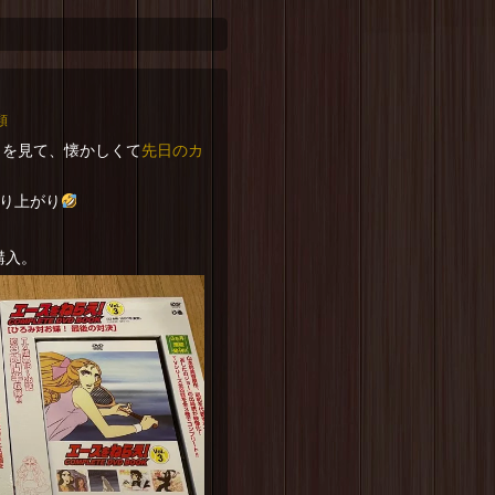
類
先日のカ
!』を見て、懐かしくて
り上がり
購入。