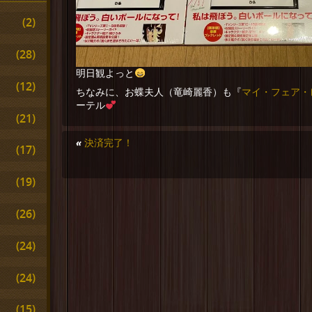
(2)
(28)
明日観よっと
(12)
マイ・フェア・
ちなみに、お蝶夫人（竜崎麗香）も『
ーテル
(21)
«
決済完了！
(17)
(19)
(26)
(24)
(24)
(15)