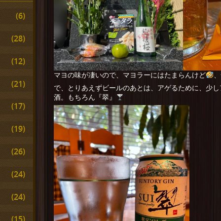
(6)
(28)
(12)
マヨの味が凄いので、マヨラーにはたまらんけど
、
(21)
で、とりあえずビールのあとは、アゲるために、少し
酒。もちろん『翠』
(17)
(19)
(26)
(24)
(24)
(15)