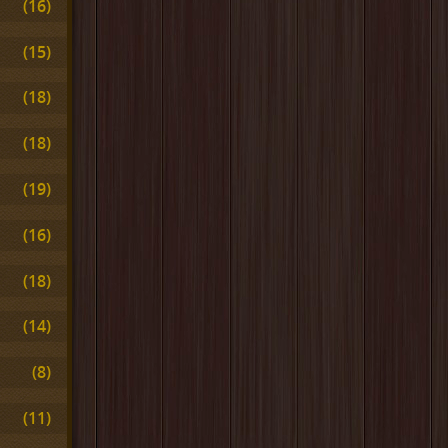
(16)
(15)
(18)
(18)
(19)
(16)
(18)
(14)
(8)
(11)