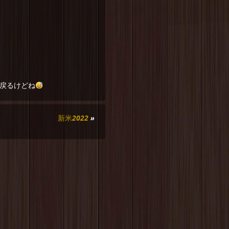
戻るけどね
新米2022
»