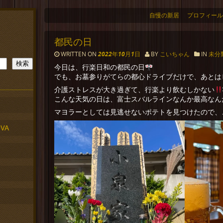
自慢の新居
プロフィール
都民の日
WRITTEN ON
2022年10月1日
BY
こいちゃん
IN
未分
検索
今日は、行楽日和の都民の日
でも、お墓参りがてらの都心ドライブだけで、あとは
介護ストレスが大き過ぎて、行楽より飲むしかない
こんな天気の日は、富士スバルラインなんか最高なん
マヨラーとしては見逃せないポテトを見つけたので、
VA