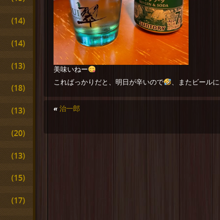
(14)
(14)
(13)
美味いねー
こればっかりだと、明日が辛いので
、またビールに
(18)
«
治一郎
(13)
(20)
(13)
(15)
(17)