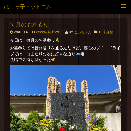
ばしっ子ドットコム
毎月のお墓参り
WRITTEN ON
2022年10月29日
BY
こいちゃん
IN
未分類
今日は、毎月のお墓参り
お墓参りでは音羽通りを通るんだけど、都心のプチ・ドライ
ブでは、白山通りの次に好きな通り
快晴で気持ち良かった