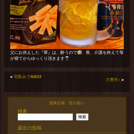
父にお供えした『翠』は、酔うので
、夜、介護を終えて母
が寝てからゆっくり頂きます
«
宅飲みでHAUS
大豊作♪
»
因果応報 世の習い
検索
検索
最近の投稿