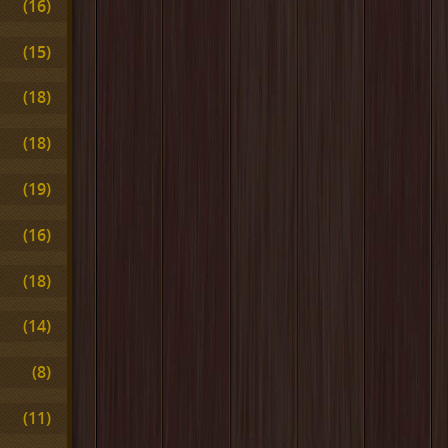
(16)
(15)
(18)
(18)
(19)
(16)
(18)
(14)
(8)
(11)