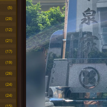
(5)
(28)
(12)
(21)
(17)
(19)
(26)
(24)
(24)
(15)