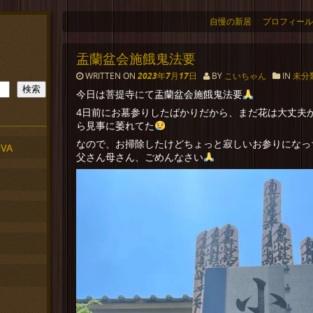
自慢の新居
プロフィール
盂蘭盆会施餓鬼法要
WRITTEN ON
2023年7月17日
BY
こいちゃん
IN
未分
検索
今日は菩提寺にて盂蘭盆会施餓鬼法要
4日前にお墓参りしたばかりだから、まだ花は大丈夫
ら見事に萎れてた
なので、お掃除したけどちょっと寂しいお参りになっ
VA
父さん母さん、ごめんなさい