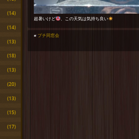
(14)
超暑いけど
、この天気は気持ち良い
(14)
«
プチ同窓会
(13)
(18)
(13)
(20)
(13)
(15)
(17)