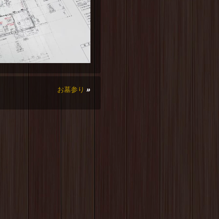
お墓参り
»