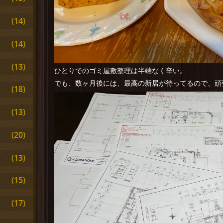
(14)
(14)
(13)
ひとりでのゴミ屋敷整理は半端なく辛い。
でも、数ヶ月後には、最高の新居が待ってるので、頑
(18)
(13)
(20)
(13)
(15)
(17)