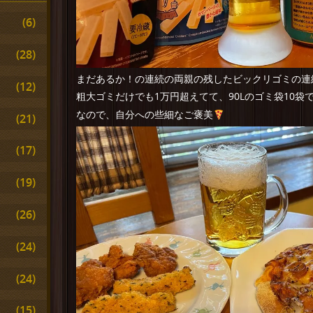
(6)
(28)
まだあるか！の連続の両親の残したビックリゴミの連
(12)
粗大ゴミだけでも1万円超えてて、90Lのゴミ袋10袋
なので、自分への些細なご褒美
(21)
(17)
(19)
(26)
(24)
(24)
(15)