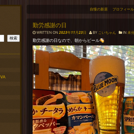
自慢の新居
プロフィール
勤労感謝の日
WRITTEN ON
2023年11月23日
BY
こいちゃん
IN
未
検索
勤労感謝の日なので、朝からビール
VA