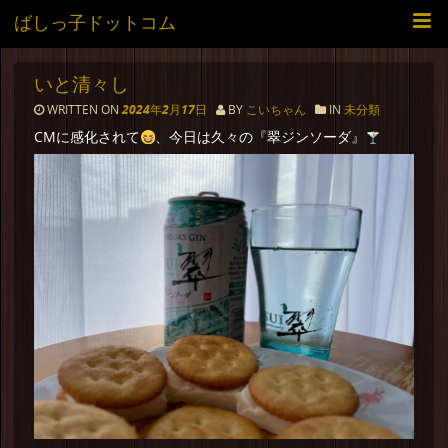
ばしっ子ドットコム
いと清々し
WRITTEN ON
2024年2月17日
BY
こいちゃん
IN
未分類
CMに感化されて
、今日は久々の『翠ジンソーダ』