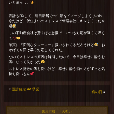
いと清々し。
設計もFIXして、連日新居での生活をイメージしまくりの昨
今だけど、仮住まいのストレスで管理会社にキレまくった今
週
この不動産会社は驚くほど怠慢で、いつも対応が遅くて遅く
て
確実に『面倒なクレーマー』扱いされてるだろうけど
、お
かげで今回は早く対応してくれた。
なのでストレスの原因は解消したので、今日は幸せに酔うお
酒になって良かった
ストレス発散の酒も良いけど、幸せに酔う酒の方がずっと気
持ち良いもん
«
設計確定 de 承認
猫の日
»
因果応報 世の習い