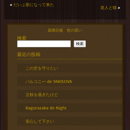
«
だいぶ形になって来た
老人と猫
»
因果応報 世の習い
検索
検索
最近の投稿
この空を守りたい
バルコニー de YAKISOVA
立秋を過ぎたけど
Kagurazaka de Night
安心して下さい