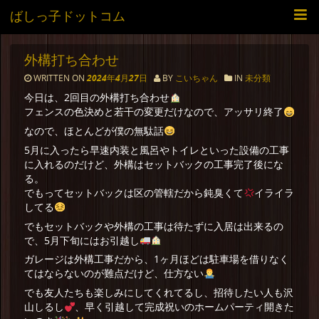
ばしっ子ドットコム
外構打ち合わせ
WRITTEN ON
2024年4月27日
BY
こいちゃん
IN
未分類
今日は、2回目の外構打ち合わせ
フェンスの色決めと若干の変更だけなので、アッサリ終了
なので、ほとんどが僕の無駄話
5月に入ったら早速内装と風呂やトイレといった設備の工事
に入れるのだけど、外構はセットバックの工事完了後にな
る。
でもってセットバックは区の管轄だから鈍臭くて
イライラ
してる
でもセットバックや外構の工事は待たずに入居は出来るの
で、5月下旬にはお引越し
ガレージは外構工事だから、1ヶ月ほどは駐車場を借りなく
てはならないのが難点だけど、仕方ない
でも友人たちも楽しみにしてくれてるし、招待したい人も沢
山しるし
、早く引越して完成祝いのホームパーティ開きた