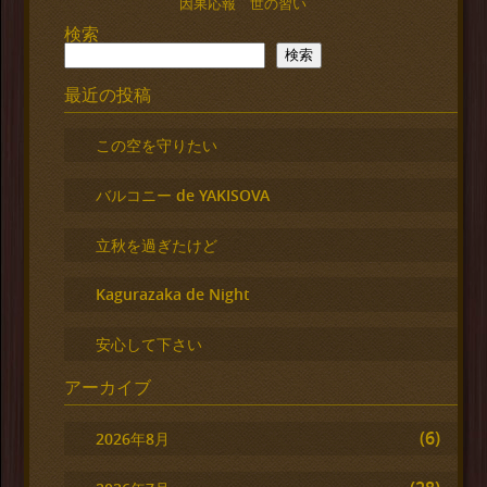
因果応報 世の習い
検索
検索
最近の投稿
この空を守りたい
バルコニー de YAKISOVA
立秋を過ぎたけど
Kagurazaka de Night
安心して下さい
アーカイブ
(6)
2026年8月