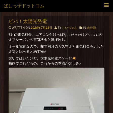
ばしっ子ドットコム
ビバ！太陽光発電
WRITTEN ON
2024年7月28日
BY
こいちゃん
IN
未分類
6月の電気料金、エアコン付けっぱなしだったけどいつもの
オフシーズンの電気料金とほぼ同じ。
オール電化なので、昨年同月のガス料金と電気料金を足した
金額と比べると約半額✌️
聞いてはいたけど、太陽光発電スゲーぜ
梅雨でこれだもの、これからの季節が楽しみ♪