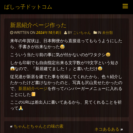
ばしっ子ドットコム
新居紹介ページ作った
WRITTEN ON
2024年10月8日
BY
こいちゃん
IN
未分類
来年の年賀状は、日本郵便から直接送ってもらうようにした
ら、手書きが出来なかった
こういう当たり前の事に気が付かないのがワタクシ
しかも印刷でも自由指定出来る文字数が19文字という短さ
なので、『新居建てました！』と書いただけ
従兄達が新居を建てた事を祝福してくれたから、色々紹介し
たかったけど書けなかったのと、写真も沢山見せたかったの
新居紹介ページ
で、
を作ってハンバーガーメニューに入れる
ことにした
ここのURLは差出人に書いてあるから、見てくれることを祈
って
«
ちゃんとちゃんとの味の素
ネコあるある
»