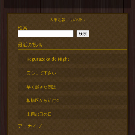
因果応報 世の習い
検索
検索
最近の投稿
Kagurazaka de Night
安心して下さい
早く起きた朝は
板橋区から給付金
土用の丑の日
アーカイブ