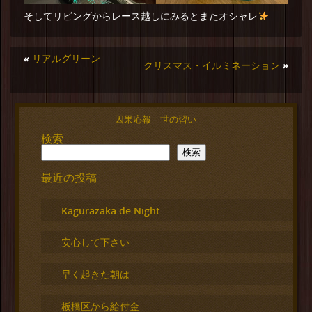
そしてリビングからレース越しにみるとまたオシャレ
«
リアルグリーン
クリスマス・イルミネーション
»
因果応報 世の習い
検索
検索
最近の投稿
Kagurazaka de Night
安心して下さい
早く起きた朝は
板橋区から給付金