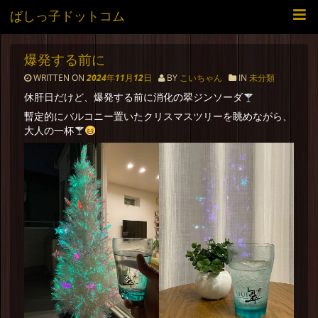
ばしっ子ドットコム
爆発する前に
WRITTEN ON
2024年11月12日
BY
こいちゃん
IN
未分類
休肝日だけど、爆発する前に消化の翠ジンソーダ
暫定的にバルコニー置いたクリスマスツリーを眺めながら、
大人の一杯