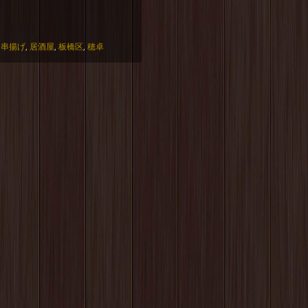
,
串揚げ
,
居酒屋
,
板橋区
,
穂卓