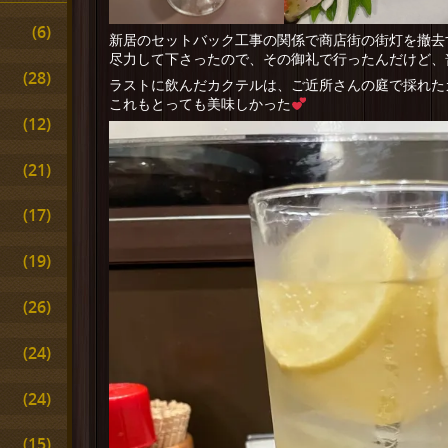
(6)
新居のセットバック工事の関係で商店街の街灯を撤去
尽力して下さったので、その御礼で行ったんだけど、
(28)
ラストに飲んだカクテルは、ご近所さんの庭で採れた
これもとっても美味しかった
(12)
(21)
(17)
(19)
(26)
(24)
(24)
(15)