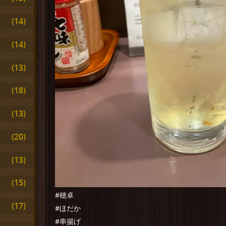
(14)
(14)
(13)
(18)
(13)
(20)
(13)
(15)
#穂卓
(17)
#ほだか
#串揚げ