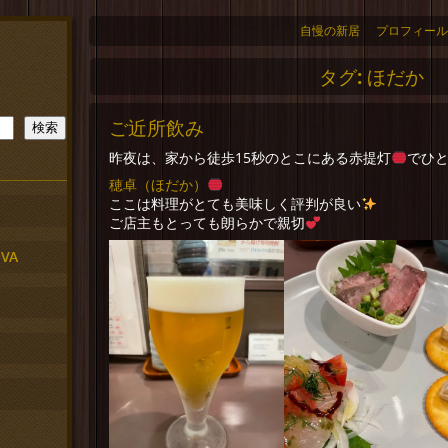
自慢の新居
プロフィール
タグ:
ほだか
ご近所飲み
検索
昨夜は、家から徒歩15秒のとこにある赤提灯
でひ
穂卓（ほだか）
ここは料理がとても美味しく評判が良い
ご店主もとっても朗らかで親切
VA