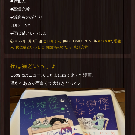
#堺雅人
#高畑充希
#鎌倉ものがたり
#DESTINY
#夜は猫といっしょ
2022年5月3日
こいちゃん
0 COMMENTS
DESTINY
,
堺雅
人
,
夜は猫といっしょ
,
鎌倉ものがたり
,
高畑充希
夜は猫といっしょ
Googleのニュースにたまに出て来てた漫画。
猫あるあるが面白くて大好きだった♪