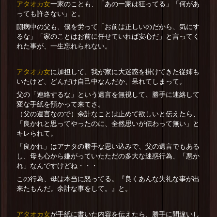
アタオカ女
一家のことも、「あの一家は狂ってる」「何があ
っても許さない」と。
闘病中の父も、僕を労って「お前は正しいのだから、気にす
るな」「家のことはお前に任せていれば安心だ」と言ってく
れた事が、一生忘れられない。
アタオカ女
に加担して、我が家に大迷惑を掛けてきた従姉も
いたけど、どんだけ自己中なんだか、呆れてしまって。
父の「連絡するな」という遺言を無視して、勝手に連絡して
変な手紙を預かって来てさ。
（父の遺言なので）余計なことは止めて欲しいと伝えたら、
「良かれと思ってやったのに、全然思いが伝わって無い」と
キレられて。
「良かれ」はアナタの勝手な思い込みで、父の遺言でもある
し、母も心から嫌がっていたただの多大な迷惑行為、「悪か
れ」なんですけどね・・・
この行為、母は本当に怒ってる。『良くあんな失礼な事が出
来たもんだ。余計な事をして。』と。
アタオカ女
が手紙に書いた内容を伝えたら、勝手に間違いし