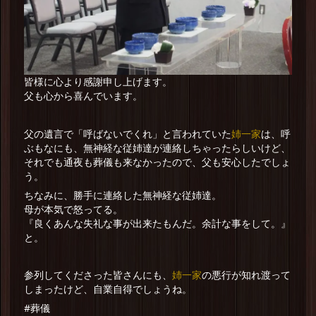
皆様に心より感謝申し上げます。
父も心から喜んでいます。
姉一家
父の遺言で「呼ばないでくれ」と言われていた
は、呼
ぶもなにも、無神経な従姉達が連絡しちゃったらしいけど、
それでも通夜も葬儀も来なかったので、父も安心したでしょ
う。
ちなみに、勝手に連絡した無神経な従姉達。
母が本気で怒ってる。
『良くあんな失礼な事が出来たもんだ。余計な事をして。』
と。
姉一家
参列してくださった皆さんにも、
の悪行が知れ渡って
しまったけど、自業自得でしょうね。
#葬儀