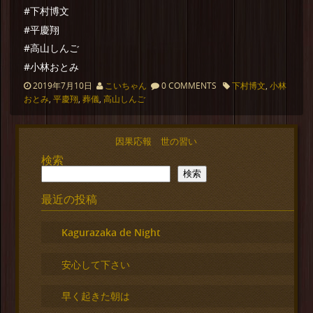
#下村博文
#平慶翔
#高山しんご
#小林おとみ
2019年7月10日
こいちゃん
0 COMMENTS
下村博文
,
小林
おとみ
,
平慶翔
,
葬儀
,
高山しんご
因果応報 世の習い
検索
検索
最近の投稿
Kagurazaka de Night
安心して下さい
早く起きた朝は