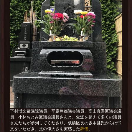
下村博文衆議院議員、平慶翔都議会議員、高山真吾区議会議
員、小林おとみ区議会議員さんと、党派を超えて多くの議員
さんたちが参列してくださり、板橋区長の坂本健氏からは弔
葬儀
文をいただき、父の偉大さを実感した
。