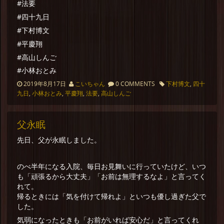
#法要
#四十九日
#下村博文
#平慶翔
#高山しんご
#小林おとみ
2019年8月17日
こいちゃん
0 COMMENTS
下村博文
,
四十
九日
,
小林おとみ
,
平慶翔
,
法要
,
高山しんご
父永眠
先日、父が永眠しました。
のべ半年になる入院、毎日お見舞いに行っていたけど、いつ
も「頑張るから大丈夫」「お前は無理するなよ」と言ってく
れて。
帰るときには「気を付けて帰れよ」といつも優し過ぎた父で
した。
気弱になったときも「お前がいれば安心だ」と言ってくれ