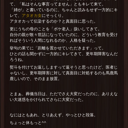
て、「私はそんな事言ってません」ともキレて来て。
「姉が」と書いているのに、ちゃんと読みもせず一方的にキ
アタオカ女
レて、
にそっくり。
アタオカって伝染するのか？と真面目に思った。
更にうちの母のことを「ボケ老人」扱いしてきて。
自分の親が散々世話になっていたのに、どういう教育を受け
ればそういう人間になれるのか、人格を疑った。
挙句の果てに「距離を置かせていただきます」って。
ひとの話も聞かずに一方的にキレてきて、更年期障害なんだ
ろうね。
熨斗を付けてお返ししますって返そうと思ったけど、医者じ
ゃないし、更年期障害に対して真面目に対処するのも馬鹿馬
鹿しいので、そのまま放置。
とまぁ、葬儀当日は、ただでさえ大変だったのに、ありえな
い大迷惑をかけられてさらに大変だった。
なにはともあれ、とりあえず、やっとひと段落。
ちょっと休もっと^^