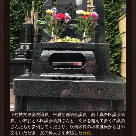
下村博文衆議院議員、平慶翔都議会議員、高山真吾区議会議
員、小林おとみ区議会議員さんと、党派を超えて多くの議員
さんたちが参列してくださり、板橋区長の坂本健氏からは弔
葬儀
文をいただき、父の偉大さを実感した
。