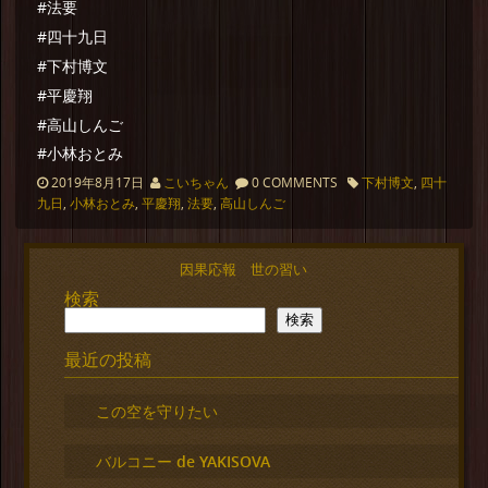
#法要
#四十九日
#下村博文
#平慶翔
#高山しんご
#小林おとみ
2019年8月17日
こいちゃん
0 COMMENTS
下村博文
,
四十
九日
,
小林おとみ
,
平慶翔
,
法要
,
高山しんご
因果応報 世の習い
検索
検索
最近の投稿
この空を守りたい
バルコニー de YAKISOVA