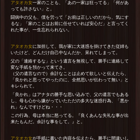
アタオカ女
一家のことも、「あの一家は狂ってる」「何があ
っても許さない」と。
闘病中の父も、僕を労って「お前は正しいのだから、気にす
るな」「家のことはお前に任せていれば安心だ」と言ってく
れた事が、一生忘れられない。
アタオカ女
に加担して、我が家に大迷惑を掛けてきた従姉も
いたけど、どんだけ自己中なんだか、呆れてしまって。
父の「連絡するな」という遺言を無視して、勝手に連絡して
変な手紙を預かって来てさ。
（父の遺言なので）余計なことは止めて欲しいと伝えたら、
「良かれと思ってやったのに、全然思いが伝わって無い」と
キレられて。
「良かれ」はアナタの勝手な思い込みで、父の遺言でもある
し、母も心から嫌がっていたただの多大な迷惑行為、「悪か
れ」なんですけどね・・・
この行為、母は本当に怒ってる。『良くあんな失礼な事が出
来たもんだ。余計な事をして。』と。
アタオカ女
が手紙に書いた内容を伝えたら、勝手に間違いし