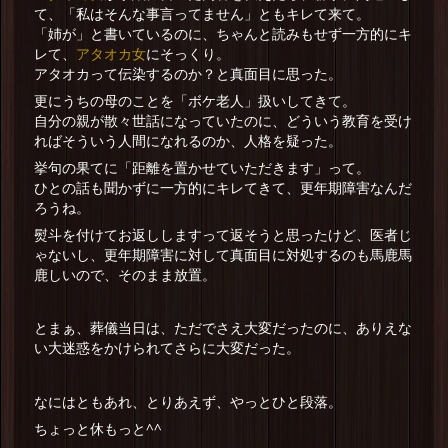
て、「私はそんな事言ってません」ともキレて来て。
「姉が」と書いているのに、ちゃんと読みもせず一方的にキ
アタオカ女
レて、
にそっくり。
アタオカって伝染するのか？と真面目に思った。
更にうちの母のことを「ボケ老人」扱いしてきて。
自分の親が散々世話になっていたのに、どういう教育を受け
ればそういう人間になれるのか、人格を疑った。
挙句の果てに「距離を置かせていただきます」って。
ひとの話も聞かずに一方的にキレてきて、更年期障害なんだ
ろうね。
熨斗を付けてお返ししますって返そうと思ったけど、医者じ
ゃないし、更年期障害に対して真面目に対処するのも馬鹿馬
鹿しいので、そのまま放置。
とまぁ、葬儀当日は、ただでさえ大変だったのに、ありえな
い大迷惑をかけられてさらに大変だった。
なにはともあれ、とりあえず、やっとひと段落。
ちょっと休もっと^^