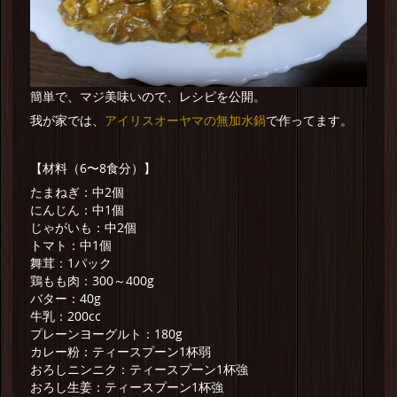
簡単で、マジ美味いので、レシピを公開。
アイリスオーヤマの無加水鍋
我が家では、
で作ってます。
【材料（6〜8食分）】
たまねぎ：中2個
にんじん：中1個
じゃがいも：中2個
トマト：中1個
舞茸：1パック
鶏もも肉：300～400g
バター：40g
牛乳：200cc
プレーンヨーグルト：180g
カレー粉：ティースプーン1杯弱
おろしニンニク：ティースプーン1杯強
おろし生姜：ティースプーン1杯強