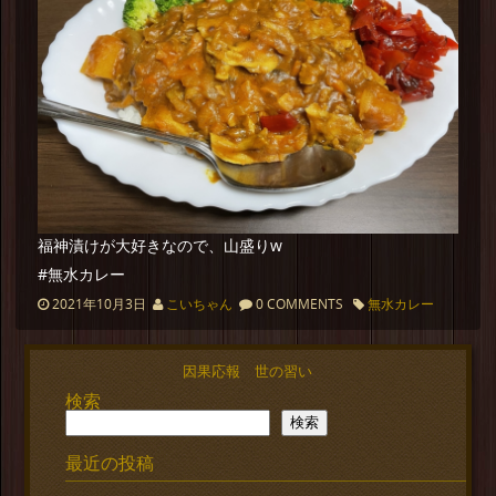
福神漬けが大好きなので、山盛りw
#無水カレー
2021年10月3日
こいちゃん
0 COMMENTS
無水カレー
因果応報 世の習い
検索
検索
最近の投稿