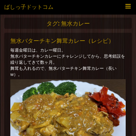
ばしっ子ドットコム
タグ:
無水カレー
無水バターチキン舞茸カレー（レシピ）
毎週金曜日は、カレー曜日。
無水バターチキンカレーにチャレンジしてから、思考錯誤を
繰り返してきて数ヶ月。
舞茸も入れるので、無水バターチキン舞茸カレー（長い
w）。