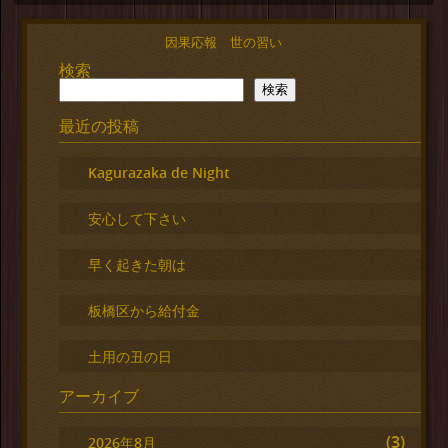
因果応報 世の習い
検索
検索
最近の投稿
Kagurazaka de Night
安心して下さい
早く起きた朝は
板橋区から給付金
土用の丑の日
アーカイブ
(3)
2026年8月