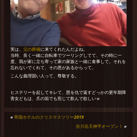
父の葬儀
実は、
に来てくれたんだよね。
当時、良く一緒に自転車でツーリングしてて、その時に一
度、我が家に立ち寄って家の家族と一緒に食事して。それを
忘れないでくれて、その恩があるからって。
こんな義理固い人って、尊敬する。
ヒステリーを起してキレて、恩を仇で返すどっかの更年期障
害女どもは、爪の垢でも煎じて飲んで欲しいｗ
«
帝国ホテルのクリスマスツリー2019
谷川岳天神平オープン！
»