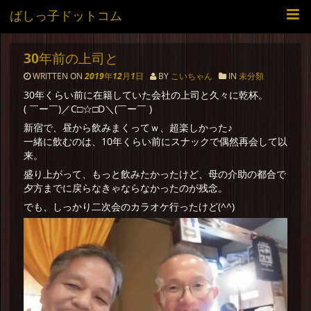
ばしっ子ドットコム
30年前の上司と
WRITTEN ON
2019年12月1日
BY
こいちゃん
IN
未分類
30年くらい前に在籍していた会社の上司と久々に乾杯。
( ￣ー￣)／C□☆□D＼(￣ー￣ )
新宿で、昼から飲みまくってｗ、超楽しかった♪
一緒に飲むのは、10年くらい前にスナックで偶然再会して以
来。
盛り上がって、もっと飲みたかったけど、母の介助の都合で
夕方までに戻らなきゃならなかったのが残念。
でも、しっかり二次会のカラオケ行ったけど(^^)