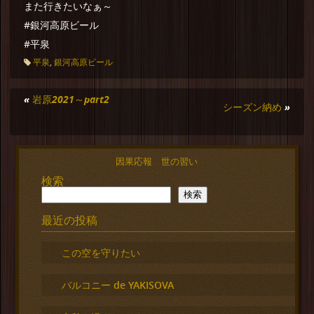
また行きたいなぁ～
#銀河高原ビール
#平泉
平泉
,
銀河高原ビール
«
岩原2021～part2
シーズン納め
»
因果応報 世の習い
検索
検索
最近の投稿
この空を守りたい
バルコニー de YAKISOVA