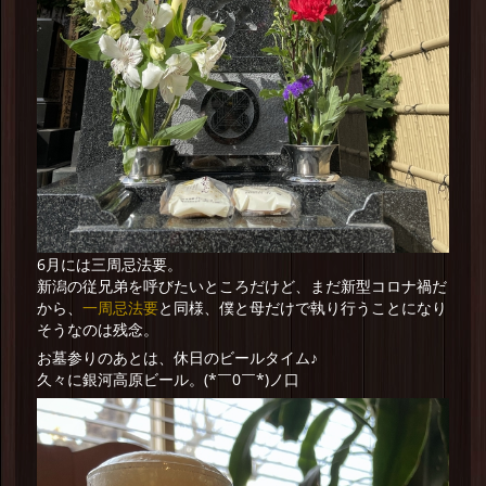
6月には三周忌法要。
新潟の従兄弟を呼びたいところだけど、まだ新型コロナ禍だ
一周忌法要
から、
と同様、僕と母だけで執り行うことになり
そうなのは残念。
お墓参りのあとは、休日のビールタイム♪
久々に銀河高原ビール。(*￣0￣*)ノ口