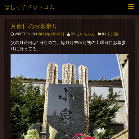
ばしっ子ドットコム
月命日のお墓参り
WRITTEN ON
2021年2月28日
BY
こいちゃん
IN
未分類
父の月命日は1日なので、毎月月末or月初の土曜日にお墓参
りに行ってる。