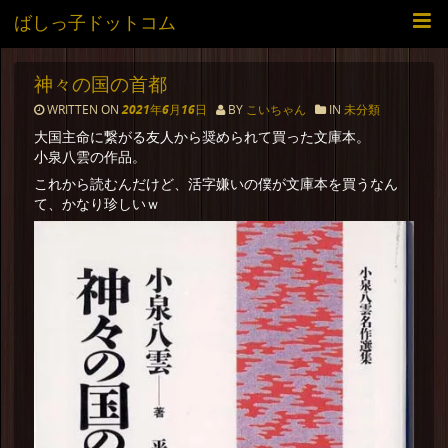
ばしっ子ドットコム
神々の国の首都
WRITTEN ON
2021年6月16日
BY
こいちゃん
IN
未分類
大国主命に繋がる友人から奨められて買った文庫本。
小泉八雲の作品。
これから読むんだけど、活字嫌いの僕が文庫本を買うなん
て、かなり珍しいｗ