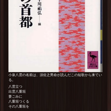
小泉八雲の名前は、須佐之男命が読んだこの短歌から来てい
る。
八雲立つ
出雲八重垣
妻ごみに
八重垣つくる
その八重垣を