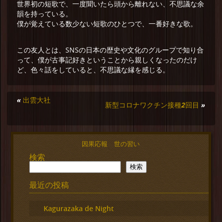
世界初の短歌で、一度聞いたら頭から離れない、不思議な余
韻を持っている。
僕が覚えている数少ない短歌のひとつで、一番好きな歌。
この友人とは、SNSの日本の歴史や文化のグループで知り合
って、僕が古事記好きということから親しくなったのだけ
ど、色々話をしていると、不思議な縁を感じる。
«
出雲大社
新型コロナワクチン接種2回目
»
因果応報 世の習い
検索
検索
最近の投稿
Kagurazaka de Night