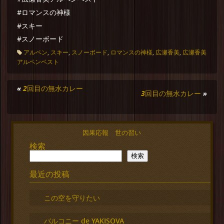
#ロマンスの神様
#スキー
#スノーボード
アルペン
,
スキー
,
スノーボード
,
ロマンスの神様
,
広瀬香美
,
広瀬香美
アルペンベスト
«
2回目の無水カレー
3回目の無水カレー
»
因果応報 世の習い
検索
検索
最近の投稿
この空を守りたい
バルコニー de YAKISOVA