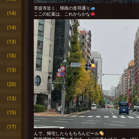
菩提寺近く、帰路の音羽通り
(14)
ここの紅葉は、これからかな
(14)
(13)
(18)
(13)
(20)
(13)
(15)
(17)
んで、帰宅したらもちろんビール