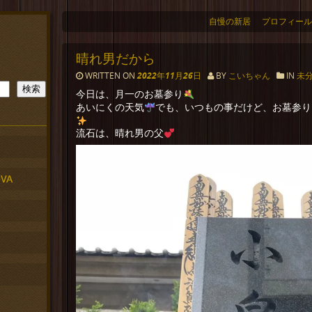
自慢の新居
プロフィール
晴れ男だから
WRITTEN ON
2022年11月26日
BY
こいちゃん
IN
未
検索
今日は、月一のお墓参り
あいにくの天気
でも、いつもの事だけど、お墓参り
流石は、晴れ男の父
VA