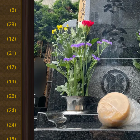
(6)
(28)
(12)
(21)
(17)
(19)
(26)
(24)
(24)
(15)