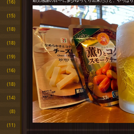
勤労感謝の日
に多少ゆっくり出来たけど、やっぱり
(16)
(15)
(18)
(18)
(19)
(16)
(18)
(14)
(8)
(11)