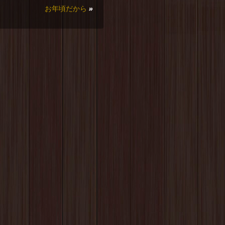
お年頃だから
»