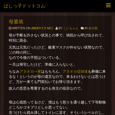
ばしっ子ドットコム
母重篤
WRITTEN ON
2023年1月16日
BY
こいちゃん
IN
未分類
母が予断を許さない状況との事で、病院から呼び出されて、
特別に面会。
元気は元気だったけど、酸素マスクが外せない状態なので、
父
の時の同じ。
なので今後の予想はついている。
一旦は帰宅したけど、準備に入らないと。
アタオカ一家
アタオカ従姉達
ちなみ
はもちろん、
も葬儀に来
るな！というのが母の遺言なので、来るわけないとは思うけ
ど、万が一来ても門前払いでお帰り頂きます。
故人の意思を尊重するのも喪主の役目なので。
母は心底怒ってるけど、僕はもう怒りを通り越して下等動物
どころかゴキブリとしか思ってない。
見つけたら踏み潰してトイレに流す、そういうレベルだし、