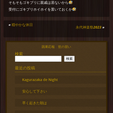
そもそもゴキブリに親戚は居ないから
受付にゴキブリホイホイを置いておくか
«
穏やかな休日
永代神楽祭2023
»
因果応報 世の習い
検索
検索
最近の投稿
Kagurazaka de Night
安心して下さい
早く起きた朝は