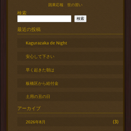
因果応報 世の習い
検索
検索
最近の投稿
Kagurazaka de Night
安心して下さい
早く起きた朝は
板橋区から給付金
土用の丑の日
アーカイブ
(3)
2026年8月