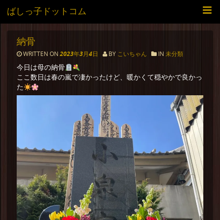
ばしっ子ドットコム
納骨
WRITTEN ON
2023年3月4日
BY
こいちゃん
IN
未分類
今日は母の納骨
ここ数日は春の嵐で凄かったけど、暖かくて穏やかで良かっ
た