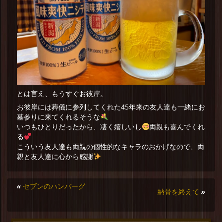
とは言え、もうすぐお彼岸。
お彼岸には葬儀に参列してくれた45年来の友人達も一緒にお
墓参りに来てくれるそうな
いつもひとりだったから、凄く嬉しいし
両親も喜んでくれ
る
こういう友人達も両親の個性的なキャラのおかげなので、両
親と友人達に心から感謝
«
セブンのハンバーグ
納骨を終えて
»