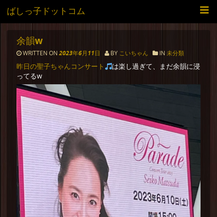
ばしっ子ドットコム
余韻w
WRITTEN ON
2023年6月11日
BY
こいちゃん
IN
未分類
昨日の聖子ちゃんコンサート
は楽し過ぎて、まだ余韻に浸
ってるw