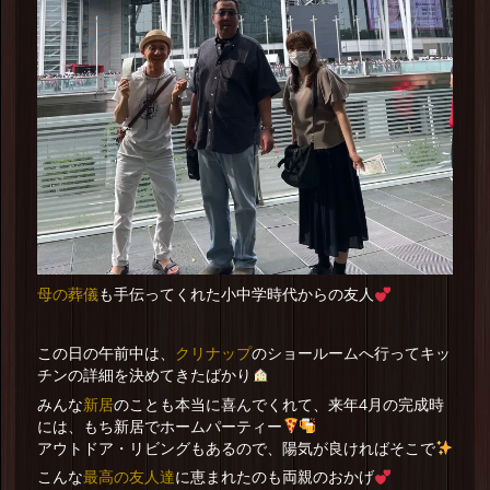
母の葬儀
も手伝ってくれた小中学時代からの友人
クリナップ
この日の午前中は、
のショールームへ行ってキッ
チンの詳細を決めてきたばかり
新居
みんな
のことも本当に喜んでくれて、来年4月の完成時
には、もち新居でホームパーティー
アウトドア・リビングもあるので、陽気が良ければそこで
最高の友人達
こんな
に恵まれたのも両親のおかげ