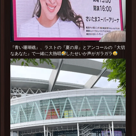
『青い珊瑚礁』、ラストの『夏の扉』とアンコールの『大切
なあなた』で一緒に大熱唱
したせいか声がガラガラ