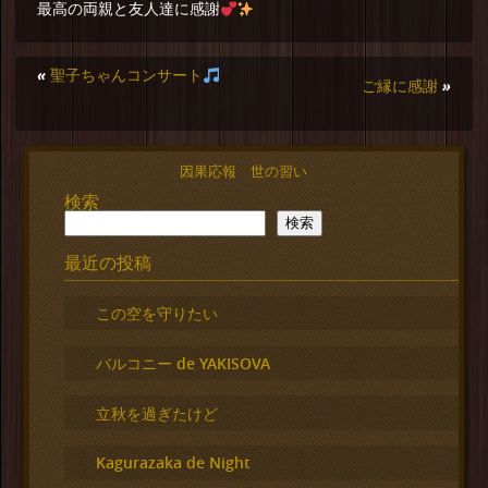
最高の両親と友人達に感謝
«
聖子ちゃんコンサート
ご縁に感謝
»
因果応報 世の習い
検索
検索
最近の投稿
この空を守りたい
バルコニー de YAKISOVA
立秋を過ぎたけど
Kagurazaka de Night