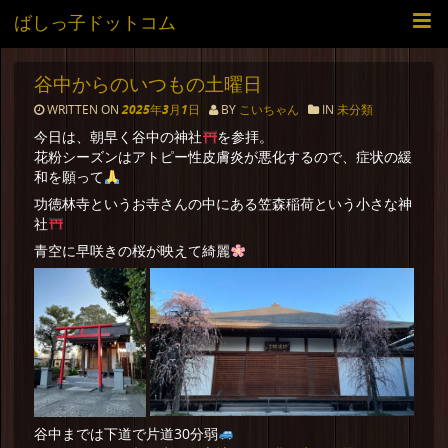
ばしっ子ドットコム
谷中からのいつもの土曜日
WRITTEN ON
2025年3月1日
BY
こいちゃん
IN
未分類
今日は、朝早く谷中の神社
を参拝。
花粉シーズンはアトピー性皮膚炎が悪化するので、症状の緩
和を願って
功徳林寺というお寺さんの中にある笠森稲荷という小さな神
社
青空に早咲きの桜が映えて綺麗
谷中までは下道で片道30分弱