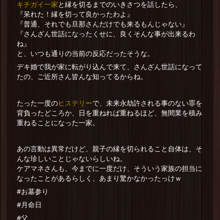
キチガイ一家
と縁を切るまでのいきさつを話したら、
『呆れた！縁を切って良かったわよ』
『普通、それでも旦那さんだけでも来るもんじゃない』
『さんざん世話になったくせに、良くそんな事が出来るわ
ね』
と、いつも通りの当前の反応だったそうな。
デキ婚で我が家に転がり込んで来て、さんざん世話になって
たの、ご近所さん皆んな知ってるからね。
ヒステリー
たった一度の
で、未来永劫許される事のない罪を
背負ったどころか、日を重ねれば重ねるほど、無間業を積み
重ねることになった一家。
あの言動は異常だけど、親子の縁を切られること自体は、そ
んな珍しいことじゃないらしいね。
ケアマネさんも、今までに一度だけ、そういう家族の担当に
なったことがあるらしく、あまり驚かなかったっけｗ
#お墓参り
#月命日
#父