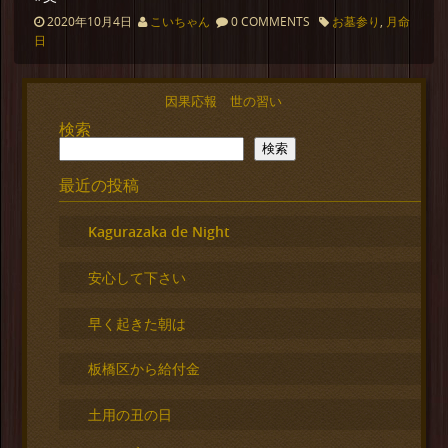
2020年10月4日
こいちゃん
0 COMMENTS
お墓参り
,
月命
日
因果応報 世の習い
検索
検索
最近の投稿
Kagurazaka de Night
安心して下さい
早く起きた朝は
板橋区から給付金
土用の丑の日