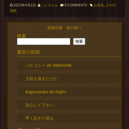
2022年4月2日
こいちゃん
0 COMMENTS
お花見
,
さやの
湯処
因果応報 世の習い
検索
検索
最近の投稿
バルコニー de YAKISOVA
立秋を過ぎたけど
Kagurazaka de Night
安心して下さい
早く起きた朝は