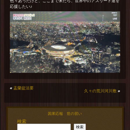
色々あったけど、ここまで来たら、世界中のアスリート達を
応援したい♪
«
盂蘭盆法要
久々の荒川河川敷
»
因果応報 世の習い
検索
検索