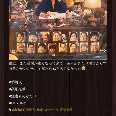
最近、また霊感が強くなって来て、色々起きたり感じたりす
る事が多いから、全然違和感を感じなかった
#堺雅人
#高畑充希
#鎌倉ものがたり
#DESTINY
DESTINY
,
堺雅人
,
鎌倉ものがたり
,
高畑充希