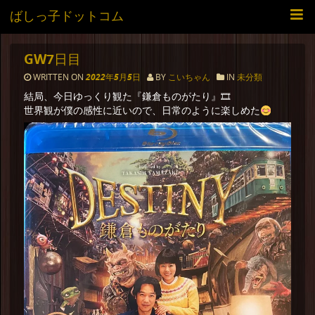
ばしっ子ドットコム
GW7日目
WRITTEN ON
2022年5月5日
BY
こいちゃん
IN
未分類
結局、今日ゆっくり観た『鎌倉ものがたり』🎞
世界観が僕の感性に近いので、日常のように楽しめた