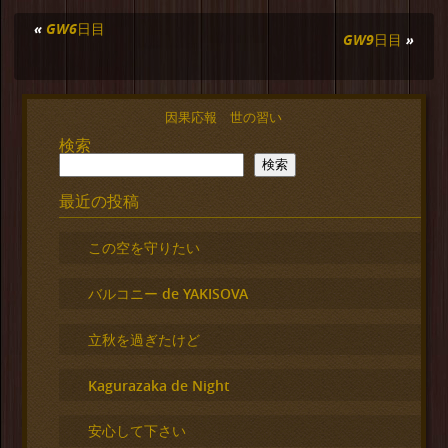
«
GW6日目
GW9日目
»
因果応報 世の習い
検索
検索
最近の投稿
この空を守りたい
バルコニー de YAKISOVA
立秋を過ぎたけど
Kagurazaka de Night
安心して下さい