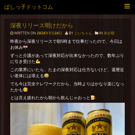
ばしっ子ドットコム
深夜リリース明けだから
WRITTEN ON
2024年1月24日
BY
こいちゃん
IN
未分類
昨夜から深夜リリースで朝5時まで仕事だったので、今日は
お休み
ずっと介護があって深夜対応が出来なかったので、数年ぶり
に引き受けた
この業界にいたら、たまの深夜対応は仕方ないけど、還暦近
い老体には堪える
でも今は完全テレワークだから、当時よりはかなり楽になっ
たかも
とは言え疲れたから朝から飲んじゃおっと