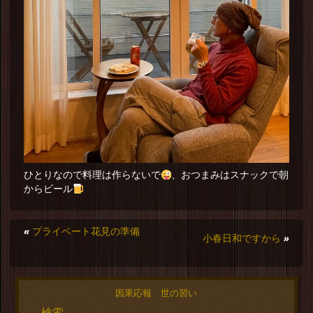
ひとりなので料理は作らないで
、おつまみはスナックで朝
からビール
«
プライベート花見の準備
小春日和ですから
»
因果応報 世の習い
検索