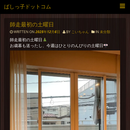
ばしっ子ドットコム
師走最初の土曜日
WRITTEN ON
2025年12月6日
BY
こいちゃん
IN
未分類
師走最初の土曜日
お歳暮も送ったし、今週はひとりのんびりの土曜日