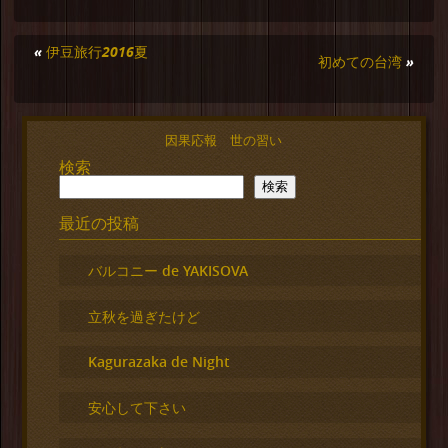
«
伊豆旅行2016夏
初めての台湾
»
因果応報 世の習い
検索
検索
最近の投稿
バルコニー de YAKISOVA
立秋を過ぎたけど
Kagurazaka de Night
安心して下さい