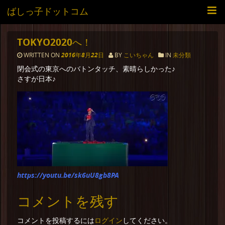
ばしっ子ドットコム
TOKYO2020へ！
WRITTEN ON
2016年8月22日
BY
こいちゃん
IN
未分類
閉会式の東京へのバトンタッチ、素晴らしかった♪
さすが日本♪
https://youtu.be/sk6uU8gb8PA
コメントを残す
ログイン
コメントを投稿するには
してください。