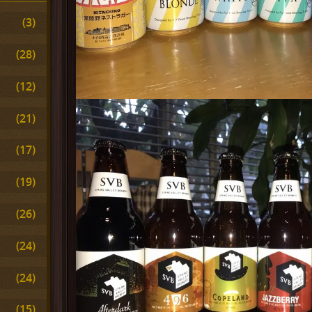
(3)
(28)
(12)
(21)
(17)
(19)
(26)
(24)
(24)
(15)